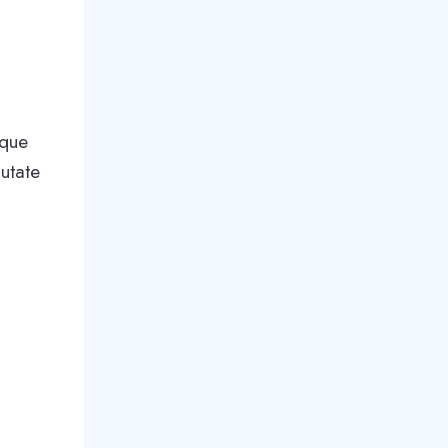
sque
utate