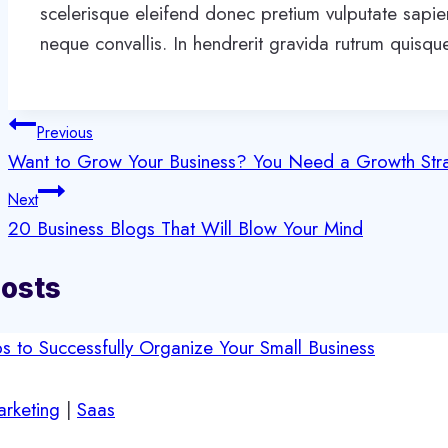
scelerisque eleifend donec pretium vulputate sapie
neque convallis. In hendrerit gravida rutrum quisqu
Inläggsnavigering
Previous
Want to Grow Your Business? You Need a Growth Str
Next
20 Business Blogs That Will Blow Your Mind
Posts
rketing
|
Saas