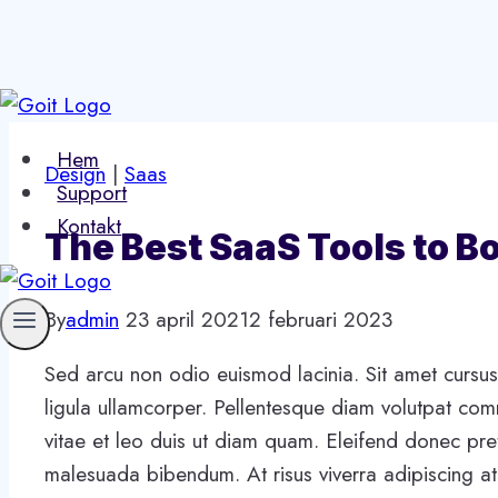
Skip
to
Hem
content
Design
|
Saas
Support
Kontakt
The Best SaaS Tools to B
By
admin
23 april 2021
2 februari 2023
Sed arcu non odio euismod lacinia. Sit amet cursus 
ligula ullamcorper. Pellentesque diam volutpat co
vitae et leo duis ut diam quam. Eleifend donec pre
malesuada bibendum. At risus viverra adipiscing at 