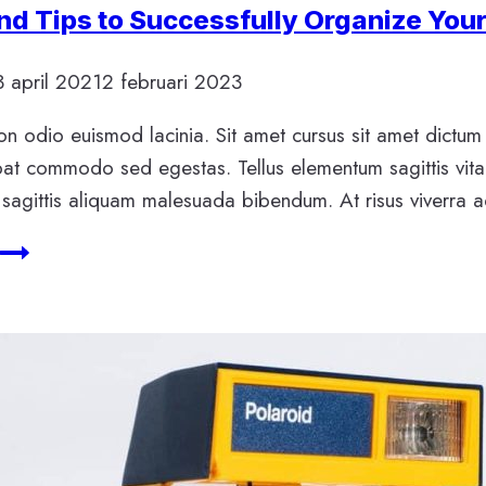
nd Tips to Successfully Organize You
3 april 2021
2 februari 2023
n odio euismod lacinia. Sit amet cursus sit amet dictum 
pat commodo sed egestas. Tellus elementum sagittis vita
sagittis aliquam malesuada bibendum. At risus viverra adi
Tools
and
Tips
to
Successfully
Organize
Your
Small