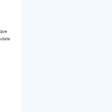
sque
utate