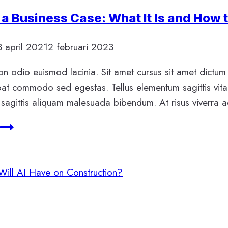
 a Business Case: What It Is and How 
3 april 2021
2 februari 2023
n odio euismod lacinia. Sit amet cursus sit amet dictum 
pat commodo sed egestas. Tellus elementum sagittis vita
sagittis aliquam malesuada bibendum. At risus viverra adi
Writing
a
Business
Case:
What
It
Is